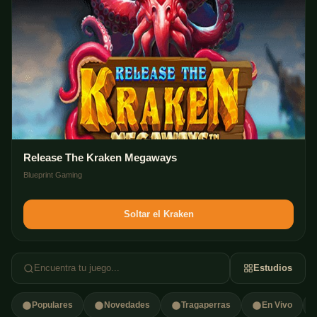
Release The Kraken Megaways
Blueprint Gaming
Soltar el Kraken
Encuentra tu juego...
Estudios
Populares
Novedades
Tragaperras
En Vivo