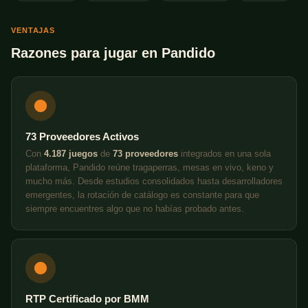
VENTAJAS
Razones para jugar en Pandido
73 Proveedores Activos
Con
4.187 juegos
de
73 proveedores
integrados en una sola
plataforma, Pandido reúne tragaperras, mesas en vivo, keno y
mucho más. Desde estudios consolidados hasta desarrolladores
emergentes, la rotación de catálogo es constante para que
siempre encuentres algo que no habías probado antes.
RTP Certificado por BMM