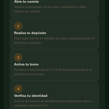
Abre tu cuenta
Rellena el formulario con tu correo, contraseña y datos
básicos de contacto.
2
Realiza tu depósito
Elige entre más de 41 métodos de pago y deposita desde 15
EUR para comenzar.
3
Activa tu bono
Reclama tu bienvenida de 275 EUR directamente desde el
panel de promociones.
4
Verifica tu identidad
Sube tu documento de identidad para desbloquear retiros y
completar el proceso KYC.