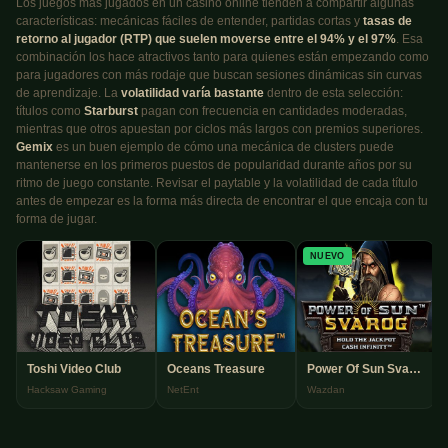
Los juegos más jugados en un casino online tienden a compartir algunas
características: mecánicas fáciles de entender, partidas cortas y
tasas de
retorno al jugador (RTP) que suelen moverse entre el 94% y el 97%
. Esa
combinación los hace atractivos tanto para quienes están empezando como
para jugadores con más rodaje que buscan sesiones dinámicas sin curvas
de aprendizaje. La
volatilidad varía bastante
dentro de esta selección:
títulos como
Starburst
pagan con frecuencia en cantidades moderadas,
mientras que otros apuestan por ciclos más largos con premios superiores.
Gemix
es un buen ejemplo de cómo una mecánica de clusters puede
mantenerse en los primeros puestos de popularidad durante años por su
ritmo de juego constante. Revisar el paytable y la volatilidad de cada título
antes de empezar es la forma más directa de encontrar el que encaja con tu
forma de jugar.
NUEVO
Toshi Video Club
Oceans Treasure
Power Of Sun Svarog
Hacksaw Gaming
NetEnt
Wazdan