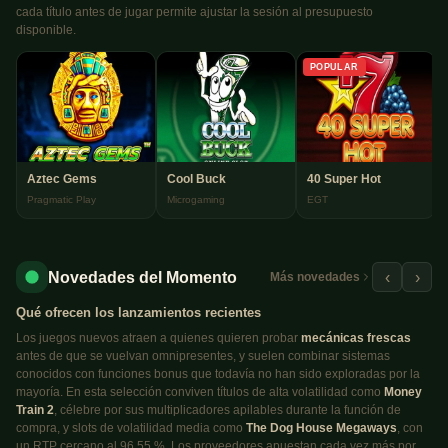
cada título antes de jugar permite ajustar la sesión al presupuesto
disponible.
POPULAR
Aztec Gems
Cool Buck
40 Super Hot
Pragmatic Play
Microgaming
EGT
Novedades del Momento
‹
›
Más novedades
Qué ofrecen los lanzamientos recientes
Los juegos nuevos atraen a quienes quieren probar
mecánicas frescas
antes de que se vuelvan omnipresentes, y suelen combinar sistemas
conocidos con funciones bonus que todavía no han sido exploradas por la
mayoría. En esta selección conviven títulos de alta volatilidad como
Money
Train 2
, célebre por sus multiplicadores apilables durante la función de
compra, y slots de volatilidad media como
The Dog House Megaways
, con
un RTP cercano al 96,55 %. Los proveedores apuestan cada vez más por