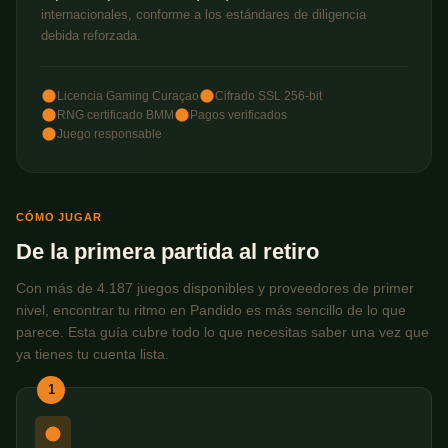
internacionales, conforme a los estándares de diligencia
debida reforzada.
Licencia Gaming Curaçao
Cifrado SSL 256-bit
RNG certificado BMM
Pagos verificados
Juego responsable
CÓMO JUGAR
De la primera partida al retiro
Con más de 4.187 juegos disponibles y proveedores de primer
nivel, encontrar tu ritmo en Pandido es más sencillo de lo que
parece. Esta guía cubre todo lo que necesitas saber una vez que
ya tienes tu cuenta lista.
1