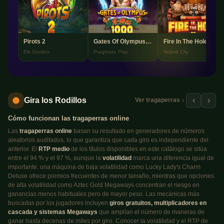
Pirots 2
Gates Of Olympus Xmas 1000
Fire In The Hole
Elk Studios
Pragmatic Play
Nolimit City
Gira los Rodillos
‹
›
Ver tragaperras
Cómo funcionan las tragaperras online
Las
tragaperras online
basan su resultado en generadores de números
aleatorios auditados, lo que garantiza que cada giro es independiente del
anterior. El
RTP medio
de los títulos disponibles en este catálogo se sitúa
entre el 94 % y el 97 %, aunque la
volatilidad
marca una diferencia igual de
importante: una máquina de baja volatilidad como Lucky Lady's Charm
Deluxe ofrece premios frecuentes de menor tamaño, mientras que opciones
de alta volatilidad como Aztec Gold Megaways concentran el riesgo en
ganancias menos habituales pero de mayor peso. Las mecánicas más
buscadas por los jugadores incluyen
giros gratuitos, multiplicadores en
cascada y sistemas Megaways
que amplían el número de maneras de
ganar hasta decenas de miles por giro. Conocer la volatilidad y el RTP de