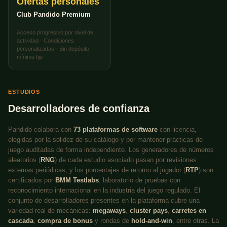
Ofertas personales
Club Pandido Premium
Acceso progresivo por nivel de
actividad · Condiciones
personalizadas · Sin depósito
mínimo fijo
ESTUDIOS
Desarrolladores de confianza
Pandido colabora con
73 plataformas de software
con licencia,
elegidas por la solidez de su catálogo y por mantener prácticas de
juego auditadas de forma independiente. Los generadores de números
aleatorios (
RNG
) de cada estudio asociado pasan por revisiones
externas periódicas, y los porcentajes de retorno al jugador (
RTP
) son
certificados por
BMM Testlabs
, laboratorio de pruebas con
reconocimiento internacional en la industria del juego regulado. El
conjunto de desarrolladores presentes en la plataforma cubre una
variedad real de mecánicas:
megaways
,
cluster pays
,
carretes en
cascada
,
compra de bonus
y rondas de
hold-and-win
, entre otras. La