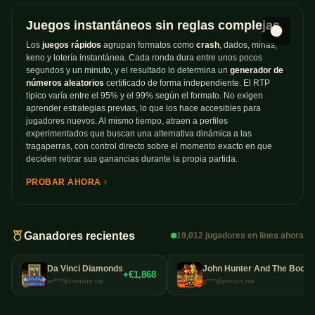
Juegos instantáneos sin reglas complejas
Los
juegos rápidos
agrupan formatos como
crash
, dados, minas,
keno y lotería instantánea. Cada ronda dura entre unos pocos
segundos y un minuto, y el resultado lo determina un
generador de
números aleatorios
certificado de forma independiente. El RTP
típico varía entre el 95% y el 99% según el formato. No exigen
aprender estrategias previas, lo que los hace accesibles para
jugadores nuevos. Al mismo tiempo, atraen a perfiles
experimentados que buscan una alternativa dinámica a las
tragaperras, con control directo sobre el momento exacto en que
deciden retirar sus ganancias durante la propia partida.
PROBAR AHORA
Ganadores recientes
19,012 jugadores en linea ahora
Da Vinci Diamonds
John Hunter And The Book O
+€1,868
ar***@t-online.de
g***@proton.me