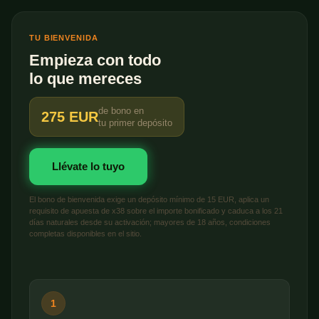
TU BIENVENIDA
Empieza con todo
lo que mereces
de bono en
275 EUR
tu primer depósito
Llévate lo tuyo
El bono de bienvenida exige un depósito mínimo de 15 EUR, aplica un
requisito de apuesta de x38 sobre el importe bonificado y caduca a los 21
días naturales desde su activación; mayores de 18 años, condiciones
completas disponibles en el sitio.
1