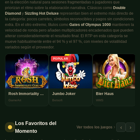
en la elección natural para sesiones fragmentadas o jugadores que
priorizan el ritmo sobre la elaboración narrativa. Clásicos como
Double
Diamond
y
Sizzling Hot Deluxe
representan bien el extremo más directo de
la categoría: pocos carretes, símbolos reconocibles y pagos sin condiciones
extra. En el otro extremo, títulos como
Gates of Olympus 1000
mantienen la
velocidad de ronda pero añaden multiplicadores encadenados que pueden
alterar considerablemente el resultado final. El RTP en esta categoría se
mueve habitualmente entre el 94 % y el 97 %, con niveles de volatilidad
variados según el proveedor.
POPULAR
Rosh Immortality Cube Megaways
Jumbo Joker
Bier Haus
GameArt
Betsoft
WMS
Los Favoritos del
‹
›
Ver todos los juegos
Momento