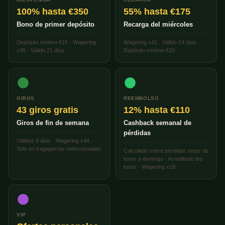
100% hasta €350
55% hasta €175
Bono de primer depósito
Recarga del miércoles
Depósito mínimo €15 · Wagering
Wagering x42 · Válido 14 días ·
x38 · Válido 21 días
Depósito mínimo €20
GIROS
REEMBOLSO
43 giros gratis
12% hasta €110
Giros de fin de semana
Cashback semanal de
pérdidas
Válidos 9 días · Wagering x44 ·
Solo en tragaperras seleccionadas
Calculado sobre pérdidas netas de
lunes a domingo · Acreditado los
lunes · Wagering x18
VIP