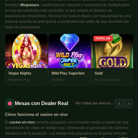
formatos
Megaways
, cuadrículas en cascada y colectores de multiplicador
en sus lanzamientos más recientes, lo que amplía el abanico de
experiencias disponibles. Revisar los nuevos títulos con regularidad es una
manera sencilla de anticiparse a las tendencias antes de que dominen las
listas de popularidad.
POPULAR
Vegas Nights
Wild Play Superbet
Gold
Pragmatic Play
NextGen
Big Time Gaming
Mesas con Dealer Real
‹
›
Ver todas las mesas
Cómo funciona el casino en vivo
El
casino en vivo
conecta al jugador con croupiers reales a través de una
transmisión de video en tiempo real, eliminando el generador de números
aleatorios de la ecuación. Las mesas más populares en España incluyen