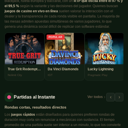
blackjack, ruleta europea y baccarat, con un
RTP que oscila entre el 97 % y
el 99,5 %
según la variante y las decisiones del jugador. Quienes buscan
juegos de casino en vivo en línea
suelen valorar la interacción con el
dealer y la transparencia de cada ronda visible en pantalla. La mayoría de
las mesas admiten apuestas simultáneas de varios jugadores, lo que
genera una dinámica social difícil de replicar con software estándar.
POPULAR
True Grit Redemption
Da Vinci Diamonds
Lucky Lightning
Nolimit City
IGT
Pragmatic Play
Partidas al Instante
‹
›
Ver todos
Rondas cortas, resultados directos
Los
juegos rápidos
están diseñados para quienes prefieren rondas de
duración muy corta sin renunciar a mecánicas con sustancia. El tiempo
promedio de una partida suele ser inferior a un minuto, lo que los convierte