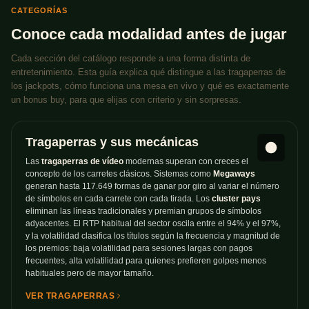
CATEGORÍAS
Conoce cada modalidad antes de jugar
Cada sección del catálogo responde a una forma distinta de
entretenimiento. Esta guía explica qué distingue a las tragaperras de
los jackpots, cómo funciona una mesa en vivo y qué es exactamente
un bonus buy, para que elijas con criterio y sin sorpresas.
Tragaperras y sus mecánicas
Las
tragaperras de vídeo
modernas superan con creces el
concepto de los carretes clásicos. Sistemas como
Megaways
generan hasta 117.649 formas de ganar por giro al variar el número
de símbolos en cada carrete con cada tirada. Los
cluster pays
eliminan las líneas tradicionales y premian grupos de símbolos
adyacentes. El RTP habitual del sector oscila entre el 94% y el 97%,
y la volatilidad clasifica los títulos según la frecuencia y magnitud de
los premios: baja volatilidad para sesiones largas con pagos
frecuentes, alta volatilidad para quienes prefieren golpes menos
habituales pero de mayor tamaño.
VER TRAGAPERRAS